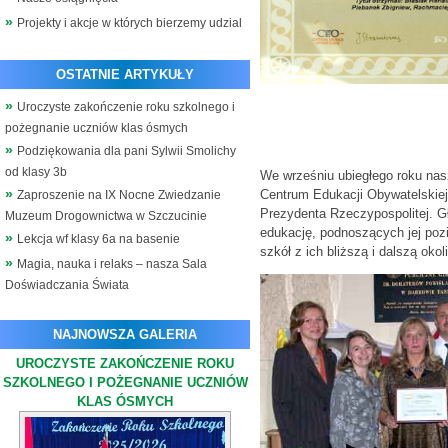
Projekty i akcje w których bierzemy udzial
OSTATNIE ARTYKUŁY
Uroczyste zakończenie roku szkolnego i
pożegnanie uczniów klas ósmych
Podziękowania dla pani Sylwii Smolichy
od klasy 3b
We wrześniu ubiegłego roku nasz
Centrum Edukacji Obywatelskiej
Zaproszenie na IX Nocne Zwiedzanie
Prezydenta Rzeczypospolitej. 
Muzeum Drogownictwa w Szczucinie
edukację, podnoszących jej poz
Lekcja wf klasy 6a na basenie
szkół z ich bliższą i dalszą oko
Magia, nauka i relaks – nasza Sala
Doświadczania Świata
NAJNOWSZA GALERIA
UROCZYSTE ZAKOŃCZENIE ROKU
SZKOLNEGO I POŻEGNANIE UCZNIÓW
KLAS ÓSMYCH