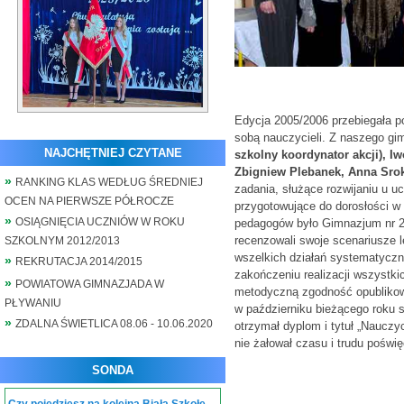
Edycja 2005/2006 przebiegała p
sobą nauczycieli. Z naszego gim
NAJCHĘTNIEJ CZYTANE
szkolny koordynator akcji), I
Zbigniew Plebanek, Anna Srok
RANKING KLAS WEDŁUG ŚREDNIEJ
zadania, służące rozwijaniu u u
OCEN NA PIERWSZE PÓŁROCZE
przygotowujące do dorosłości w
OSIĄGNIĘCIA UCZNIÓW W ROKU
pedagogów było Gimnazjum nr 2 
recenzowali swoje scenariusze l
SZKOLNYM 2012/2013
wszelkich działań systematyczn
REKRUTACJA 2014/2015
zakończeniu realizacji wszystkic
POWIATOWA GIMNAZJADA W
metodyczną zgodność opublikowa
PŁYWANIU
w październiku bieżącego roku s
ZDALNA ŚWIETLICA 08.06 - 10.06.2020
otrzymał dyplom i tytuł „Nauczyc
nie żałował czasu i trudu pośw
SONDA