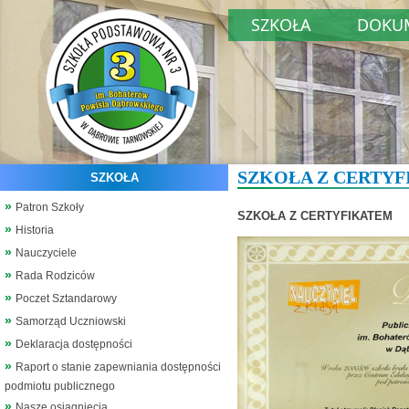
SZKOŁA
DOKU
SZKOŁA Z CERTY
SZKOŁA
Patron Szkoły
SZKOŁA Z CERTYFIKATEM
Historia
Nauczyciele
Rada Rodziców
Poczet Sztandarowy
Samorząd Uczniowski
Deklaracja dostępności
Raport o stanie zapewniania dostępności
podmiotu publicznego
Nasze osiągnięcia