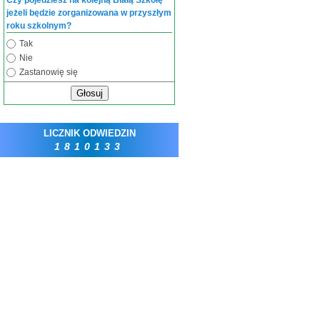
Czy pojedziesz na kolejną Białą Szkołę
jeżeli będzie zorganizowana w przyszłym
roku szkolnym?
Tak
Nie
Zastanowię się
Głosuj
LICZNIK ODWIEDZIN
1810133