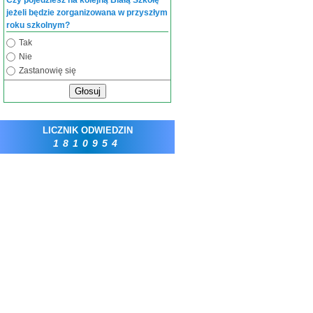
Czy pojedziesz na kolejną Białą Szkołę
jeżeli będzie zorganizowana w przyszłym
roku szkolnym?
Tak
Nie
Zastanowię się
Głosuj
LICZNIK ODWIEDZIN
1810954