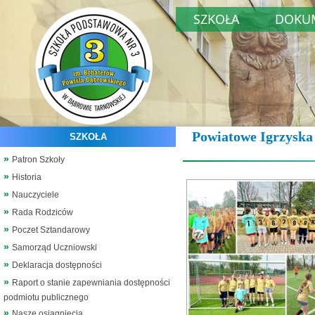
SZKOŁA
DOKU
Powiatowe Igrzyska D
SZKOŁA
Patron Szkoły
Historia
Nauczyciele
Rada Rodziców
Poczet Sztandarowy
Samorząd Uczniowski
Deklaracja dostępności
Raport o stanie zapewniania dostępności
podmiotu publicznego
Nasze osiągnięcia