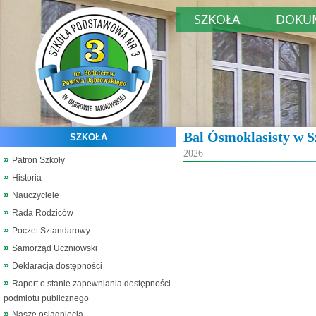
SZKOŁA
DOKU
Bal Ósmoklasisty w S
SZKOŁA
2026
Patron Szkoły
Historia
Nauczyciele
Rada Rodziców
Poczet Sztandarowy
Samorząd Uczniowski
Deklaracja dostępności
Raport o stanie zapewniania dostępności
podmiotu publicznego
Nasze osiągnięcia