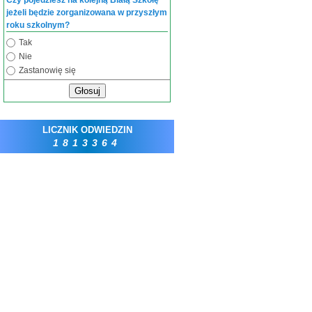
Czy pojedziesz na kolejną Białą Szkołę
jeżeli będzie zorganizowana w przyszłym
roku szkolnym?
Tak
Nie
Zastanowię się
Głosuj
LICZNIK ODWIEDZIN
1813364