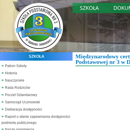
SZKOŁA
DOKU
Międzynarodowy certy
SZKOŁA
Podstawowej nr 3 w 
Patron Szkoły
Historia
Nauczyciele
Rada Rodziców
Poczet Sztandarowy
Samorząd Uczniowski
Deklaracja dostępności
Raport o stanie zapewniania dostępności
podmiotu publicznego
Nasze osiągnięcia