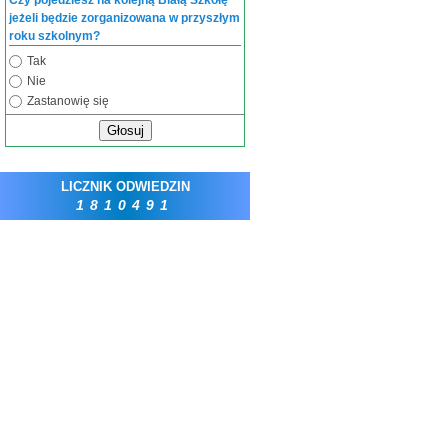
Czy pojedziesz na kolejną Białą Szkołę
jeżeli będzie zorganizowana w przyszłym
roku szkolnym?
Tak
Nie
Zastanowię się
Głosuj
LICZNIK ODWIEDZIN
1810491