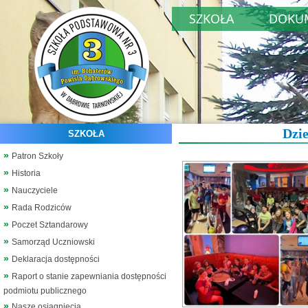
SZKOŁA
DOKU
Dzie
SZKOŁA
Patron Szkoły
Historia
Nauczyciele
Rada Rodziców
Poczet Sztandarowy
Samorząd Uczniowski
Deklaracja dostępności
Raport o stanie zapewniania dostępności
podmiotu publicznego
Nasze osiągnięcia