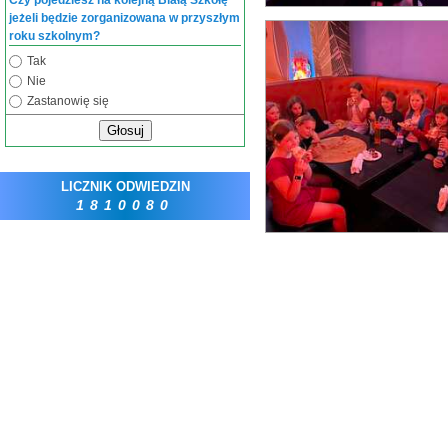
Czy pojedziesz na kolejną Białą Szkołę
jeżeli będzie zorganizowana w przyszłym
roku szkolnym?
Tak
Nie
Zastanowię się
Głosuj
LICZNIK ODWIEDZIN
1810080