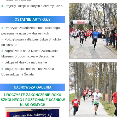
Projekty i akcje w których bierzemy udzial
OSTATNIE ARTYKUŁY
Uroczyste zakończenie roku szkolnego i
pożegnanie uczniów klas ósmych
Podziękowania dla pani Sylwii Smolichy
od klasy 3b
Zaproszenie na IX Nocne Zwiedzanie
Muzeum Drogownictwa w Szczucinie
Lekcja wf klasy 6a na basenie
Magia, nauka i relaks – nasza Sala
Doświadczania Świata
NAJNOWSZA GALERIA
UROCZYSTE ZAKOŃCZENIE ROKU
SZKOLNEGO I POŻEGNANIE UCZNIÓW
KLAS ÓSMYCH