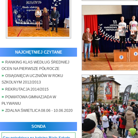
NAJCHĘTNIEJ CZYTANE
RANKING KLAS WEDŁUG ŚREDNIEJ
OCEN NA PIERWSZE PÓŁROCZE
OSIĄGNIĘCIA UCZNIÓW W ROKU
SZKOLNYM 2012/2013
REKRUTACJA 2014/2015
POWIATOWA GIMNAZJADA W
PŁYWANIU
ZDALNA ŚWIETLICA 08.06 - 10.06.2020
SONDA