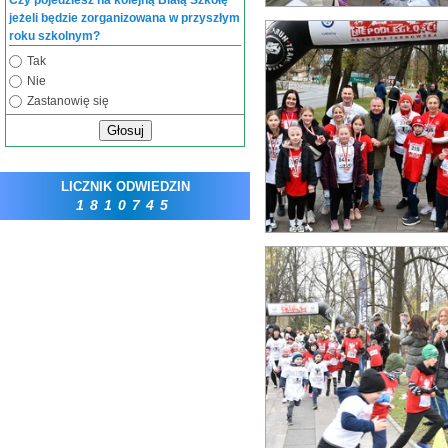
Czy pojedziesz na kolejną Białą Szkołę
jeżeli będzie zorganizowana w przyszłym
roku szkolnym?
Tak
Nie
Zastanowię się
Głosuj
LICZNIK ODWIEDZIN
1810745