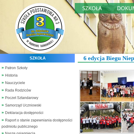
SZKOŁA
DOKU
6 edycja Biegu Niep
SZKOŁA
Patron Szkoły
Historia
Nauczyciele
Rada Rodziców
Poczet Sztandarowy
Samorząd Uczniowski
Deklaracja dostępności
Raport o stanie zapewniania dostępności
podmiotu publicznego
Nasze osiągnięcia