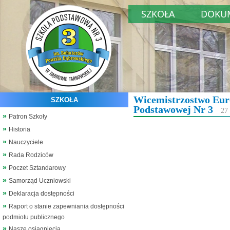
SZKOŁA
DOKU
Wicemistrzostwo Eur
SZKOŁA
Podstawowej Nr 3
27 
Patron Szkoły
Historia
Nauczyciele
Rada Rodziców
Poczet Sztandarowy
Samorząd Uczniowski
Deklaracja dostępności
Raport o stanie zapewniania dostępności
podmiotu publicznego
Nasze osiągnięcia