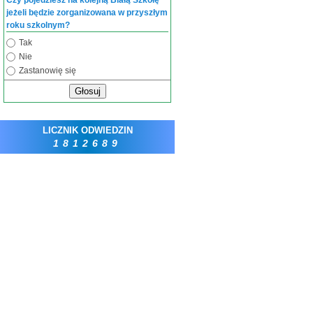
Czy pojedziesz na kolejną Białą Szkołę
jeżeli będzie zorganizowana w przyszłym
roku szkolnym?
Tak
Nie
Zastanowię się
Głosuj
LICZNIK ODWIEDZIN
1812689