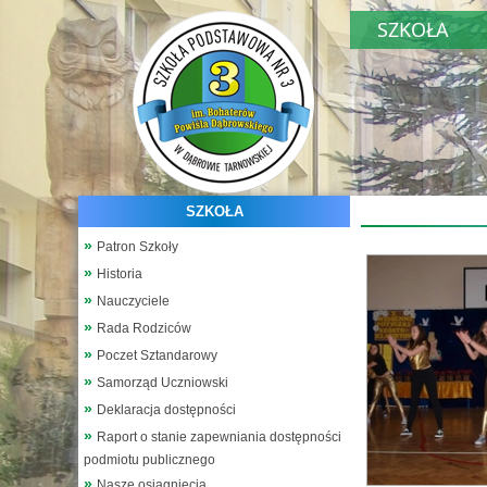
SZKOŁA
SZKOŁA
Patron Szkoły
Historia
Nauczyciele
Rada Rodziców
Poczet Sztandarowy
Samorząd Uczniowski
Deklaracja dostępności
Raport o stanie zapewniania dostępności
podmiotu publicznego
Nasze osiągnięcia