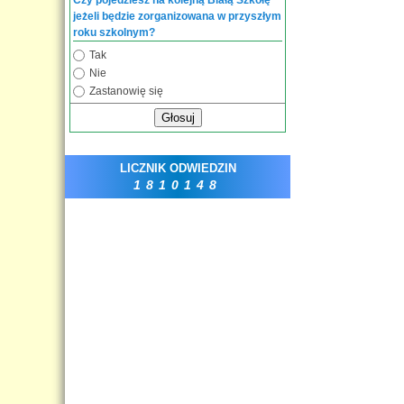
Czy pojedziesz na kolejną Białą Szkołę
jeżeli będzie zorganizowana w przyszłym
roku szkolnym?
Tak
Nie
Zastanowię się
Głosuj
LICZNIK ODWIEDZIN
1810148