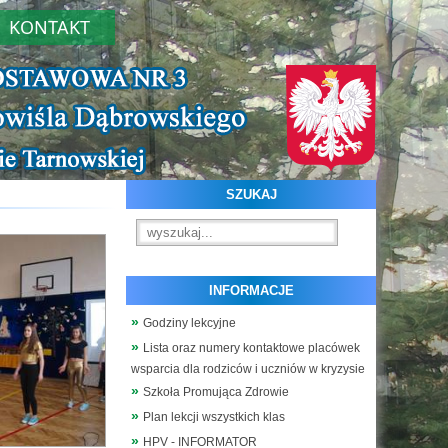
KONTAKT
SZUKAJ
INFORMACJE
Godziny lekcyjne
Lista oraz numery kontaktowe placówek
wsparcia dla rodziców i uczniów w kryzysie
Szkoła Promująca Zdrowie
Plan lekcji wszystkich klas
HPV - INFORMATOR