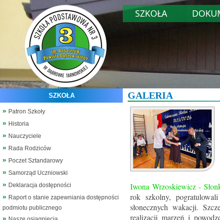
SZKOŁA
DOKU
GALERIA
SZKOŁA
Patron Szkoły
Historia
Nauczyciele
Rada Rodziców
Poczet Sztandarowy
Samorząd Uczniowski
Iwona Wrzoskiewicz - Sło
Deklaracja dostępności
rok szkolny, pogratulowal
Raport o stanie zapewniania dostępności
słonecznych wakacji. Szc
podmiotu publicznego
realizacji marzeń i powod
Nasze osiągnięcia