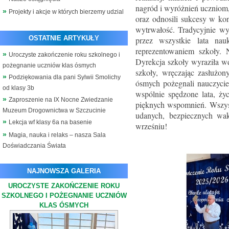
nagród i wyróżnień uczniom,
Projekty i akcje w których bierzemy udzial
oraz odnosili sukcesy w ko
wytrwałość. Tradycyjnie w
OSTATNIE ARTYKUŁY
przez wszystkie lata nau
reprezentowaniem szkoły.
Uroczyste zakończenie roku szkolnego i
Dyrekcja szkoły wyraziła wd
pożegnanie uczniów klas ósmych
szkoły, wręczając zasłużo
Podziękowania dla pani Sylwii Smolichy
ósmych pożegnali nauczycie
od klasy 3b
wspólnie spędzone lata, ży
Zaproszenie na IX Nocne Zwiedzanie
pięknych wspomnień. Wszys
Muzeum Drogownictwa w Szczucinie
udanych, bezpiecznych wa
Lekcja wf klasy 6a na basenie
wrześniu!
Magia, nauka i relaks – nasza Sala
Doświadczania Świata
NAJNOWSZA GALERIA
UROCZYSTE ZAKOŃCZENIE ROKU
SZKOLNEGO I POŻEGNANIE UCZNIÓW
KLAS ÓSMYCH