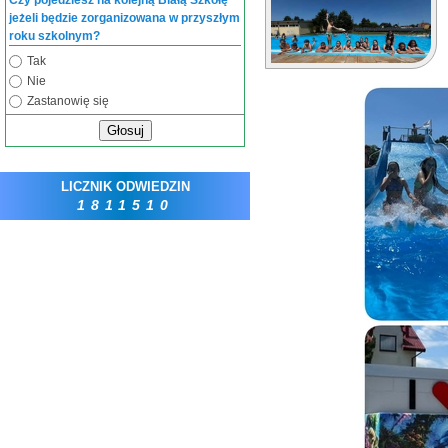
Czy pojedziesz na kolejną Białą Szkołę
jeżeli będzie zorganizowana w przyszłym
roku szkolnym?
Tak
Nie
Zastanowię się
Głosuj
LICZNIK ODWIEDZIN
1811510