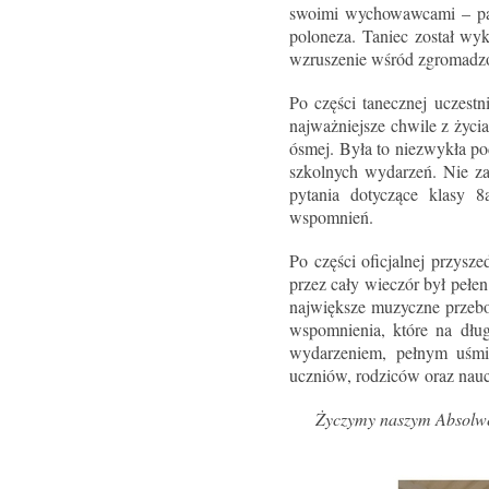
swoimi wychowawcami – p
poloneza. Taniec został w
wzruszenie wśród zgromadzo
Po części tanecznej uczest
najważniejsze chwile z życi
ósmej. Była to niezwykła po
szkolnych wydarzeń. Nie z
pytania dotyczące klasy 
wspomnień.
Po części oficjalnej przysz
przez cały wieczór był pełe
największe muzyczne przebo
wspomnienia, które na dłu
wydarzeniem, pełnym uśmi
uczniów, rodziców oraz nauc
Życzymy naszym Absolwen