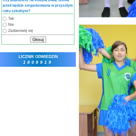
Czy pojedziesz na kolejną Białą Szkołę
jeżeli będzie zorganizowana w przyszłym
roku szkolnym?
Tak
Nie
Zastanowię się
Głosuj
LICZNIK ODWIEDZIN
1808919