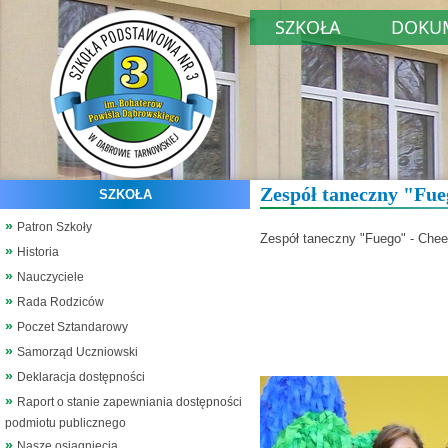
SZKOŁA
DOKU
Zespół taneczny "Fue
SZKOŁA
Patron Szkoły
Zespół taneczny "Fuego" - Chee
Historia
Nauczyciele
Rada Rodziców
Poczet Sztandarowy
Samorząd Uczniowski
Deklaracja dostępności
Raport o stanie zapewniania dostępności
podmiotu publicznego
Nasze osiągnięcia